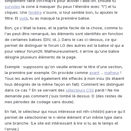
simplement faire ctrl+maj+k pour activer l'add-on. Ensuite tu
survoles
la zone à masquer (tu peux l'étendre avec "t") et tu
cliques. Une
fenêtre
s'ouvre, si tout semble bon, tu ajoutes le
filtre. Et
voilà
, tu as masqué ta première balise.
Bon, ça c'était la base, et la partie facile de la chose, comme tu
l'as peut-être remarqué, les éléments sont identifiés en fonction
de certaines balises (DIV, id...). Dans le cas ci-dessus, ce qui
permet de distinguer le forum LG des autres est la balise id qui a
pour valeur forum26. Malheureusement, il arrive qu'une balise
désigne plusieurs éléments de la page.
Exemple : supposons qu'on veuille enlever le titre d'une section,
la première par exemple. On procède comme
avant
...
malheur
!
Tous les autres ont également été effacés à mon insu (ils étaient
tous désignés de la même façon en fait). Comment les distinguer
dans ce cas ? En se servant des
sélecteurs CSS
pardi ! Ne me
demande pas comment j'suis tombé là dessus :D (des restes de
mes périodes de codage sans doute).
En fait, le sélecteur qui nous intéresse est nth-child(n) parce qu'il
permet de sélectionner le n-ième élément d'un même type dans
une branche. (Le site est intéressant à lire si tu as le temps et
l'envie.)