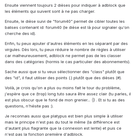
Ensuite viennent toujours 2 dièses pour indiquer à adblock que
les éléments qui suivent sont à ne pas charger.
Ensuite, le dièse suivi de "forum40" permet de cibler toutes les
balises contenant id: forum40 (le dièse est là pour signaler qu'on
cherche des id).
Enfin, tu peux ajouter d'autres éléments en les séparant par des
virgules. Dès lors, tu peux réduire le nombre de règles à utiliser
car malheureusement, adblock ne permet pas de les classer
dans des catégories (hormis le cas particulier des abonnements).
Sache aussi que si tu veux sélectionner des "class" plutôt que
des "id", il faut utiliser des points (.) plutôt que des dièses (#).
Voilà, je crois qu'on a plus ou moins fait le tour du problème,
j'espère que ce (trop) long tuto saura être assez clair (tu parles, il
est plus obscur que le fond de mon grenier... :|) . Et si tu as des
questions, n'hésite pas :).
Je reconnais aussi que platypus est bien plus simple à utiliser
mais le principe n'est pas du tout le même (la différence est
d'autant plus flagrante que la connexion est lente) et puis ce
n'est pas la fonction première d'adblock.