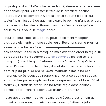
En pratique, il suffit d'ajouter :nth-child(2) derrière la règle créée
par adblock pour supprimer le titre de la première section
Pourquoi 2 précisément ? Alors là j'en ai aucune idée, il faut
tester 1 par 1 jusqu'à ce que l'on trouve le bon, je n'ai pas encore
trouvé moins fastidieux. (Néanmoins, ce n'est à faire qu'une
seule fois.) Et voilà, la
magie
opère.
Ensuite, deuxième "astuce", tu peux facilement masquer
plusieurs éléments en une seule règle. Revenons sur le premier
exemple (cacher un forum),
comme précédemment, tu
sélectionnes le forum à masquer, mais avant de créer la règle, tu
parcoures l'arborescence et tu
sélectionnes
les autres id à
masquer (il semble que l'arborescence s'arrête dès qu'elle a
trouvé l'élément que tu voulais, il vaut donc mieux sélectionner le
dernier pour plus de choix).
Cette méthode semble ne pas
marcher. Après quelques recherches, voilà ce que j'en déduis.
Pour cacher par exemple les forums repérés par l'id forum40 et
forum42, il suffit de créer une nouvelle règle dans adblock
comme ceci : frandroid.com###forum40,#forum42.
Petite décortication rapide : avant les dièses, c'est le nom du
domaine concerné, tu mets ce que tu veux, * étant le joker.