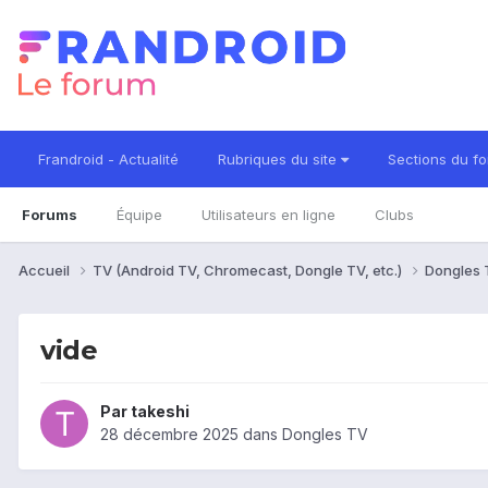
Frandroid - Actualité
Rubriques du site
Sections du f
Forums
Équipe
Utilisateurs en ligne
Clubs
Accueil
TV (Android TV, Chromecast, Dongle TV, etc.)
Dongles
vide
Par
takeshi
28 décembre 2025
dans
Dongles TV