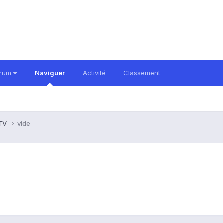
orum
Naviguer
Activité
Classement
 TV
vide