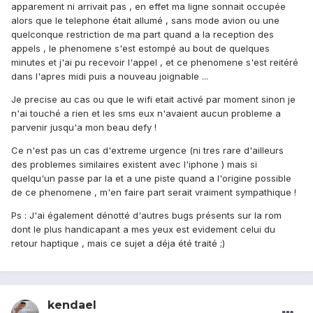
apparement ni arrivait pas , en effet ma ligne sonnait occupée
alors que le telephone était allumé , sans mode avion ou une
quelconque restriction de ma part quand a la reception des
appels , le phenomene s'est estompé au bout de quelques
minutes et j'ai pu recevoir l'appel , et ce phenomene s'est reitéré
dans l'apres midi puis a nouveau joignable ...
Je precise au cas ou que le wifi etait activé par moment sinon je
n'ai touché a rien et les sms eux n'avaient aucun probleme a
parvenir jusqu'a mon beau defy !
Ce n'est pas un cas d'extreme urgence (ni tres rare d'ailleurs
des problemes similaires existent avec l'iphone ) mais si
quelqu'un passe par la et a une piste quand a l'origine possible
de ce phenomene , m'en faire part serait vraiment sympathique !
Ps : J'ai également dénotté d'autres bugs présents sur la rom
dont le plus handicapant a mes yeux est evidement celui du
retour haptique , mais ce sujet a déja été traité ;)
kendael