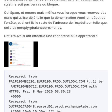
sujet ne soit pas bannis ou bloqué...
Oui Spam, et encore mais méfiez vous lorsque vous recevez des
mails qui utilise déjà telle que la dénomination Ameli en début de
l'entête, et si ont lis le reste de l'adresse de l’expéditeur. telle que
celle ci: noreply@balancepro.money.
Ont Trouve si ont effectue une recherche plus approfondie.
Received: from 
PA1P190MB2291.EURP190.PROD.OUTLOOK.COM (::1) by

 AM7P190MB0712.EURP190.PROD.OUTLOOK.COM with 
HTTPS; Fri, 8 May 2026 03:30:23

 +0000

Received: from 
DU7PR01CA0048.eurprd01.prod.exchangelabs.com

 (2603:10a6:10:50e::17) by 