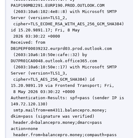
PA1P190MB2291.EURP190.PROD.OUTLOOK.COM

 (2603:10a6:102:4e8::8) with Microsoft SMTP 
Server (version=TLS1_2,

 cipher=TLS_ECDHE_RSA_WITH_AES_256_GCM_SHA384) 
id 15.20.9891.17; Fri, 8 May

 2026 03:30:22 +0000

Received: from 
DB1PEPF00039232.eurprd03.prod.outlook.com

 (2603:10a6:10:50e:cafe::32) by 
DU7PR01CA0048.outlook.office365.com

 (2603:10a6:10:50e::17) with Microsoft SMTP 
Server (version=TLS1_3,

 cipher=TLS_AES_256_GCM_SHA384) id 
15.20.9891.19 via Frontend Transport; Fri,

 8 May 2026 03:30:22 +0000

Authentication-Results: spf=pass (sender IP is 
149.72.120.130)

 smtp.mailfrom=em4311.balancepro.money; 
dkim=pass (signature was verified)

 header.d=balancepro.money;dmarc=pass 
action=none

 header.from=balancepro.money;compauth=pass 