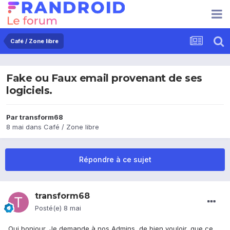
Café / Zone libre
Fake ou Faux email provenant de ses
logiciels.
Par
transform68
8 mai
dans
Café / Zone libre
Répondre à ce sujet
transform68
Posté(e)
8 mai
Oui bonjour, Je demande à nos Admins, de bien vouloir, que ce