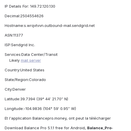
IP Details For: 149.72.120.130
Decimal:
2504554626
Hostname:
s.wrqvtvvn.outbound-mail.sendgrid.net
ASN:
11377
ISP:
Sendgrid Inc.
Services:
Data Center/Transit
Likely
mail server
Country:
United States
State/Region:
Colorado
City:
Denver
Latitude:
39.7394 (39° 44′ 21.70″ N)
Longitude:
-104.9836 (104° 59′ 0.95″ W)
Et l'application Balancepro.money, ont peut la télécharger
Download Balance Pro 5.1.1 free for Android,
Balance
_
Pro
-