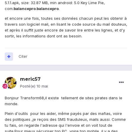
5.1.1.apk, size: 32.87 MB, min android: 5.0 Key Lime Pie,
com.
balancepro
.
balancepro
.
et encore une fois, toutes ses données chacun peut les obtenir à
travers son logiciel mail, en lisant le code source du mail douteux,
et après il suffit juste encore de savoir lire entre les lignes, et d'y
sortir, les informations dont ont as besoin.
Citer
meric57
Posté(e)
10 mai
Bonjour Transform68,il existe tellement de sites pirates dans le
monde.
Plein d'outils pour les aider, même payés par des mafias, voire
des politiques ,je reçois des SMS frauduleux, mails aussi. Comme
tu fais, on regarde l'adresse qui l'envoie et on voit tout de
suite.Pour mieux sécuriser ton PC, voire ton mobile, il y a des