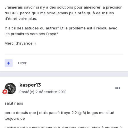
J'aimerais savoir si il y a des solutions pour améliorer la précision
du GPS, parce qu'il me situe jamais plus près qu'à deux rues
d'écart voire plus.
Y a t il des astuces ou autres? Et le problème est il résolu avec
les premières versions Froyo?
Merci d'avance :)
Citer
kasper13
Posté(e)
2 décembre 2010
salut naos
perso depuis que j etais passé froyo 2.2 (jp8) le gps me situé
toujours de
l autre coté de mon village et à d autres endoit j etais à environ 2