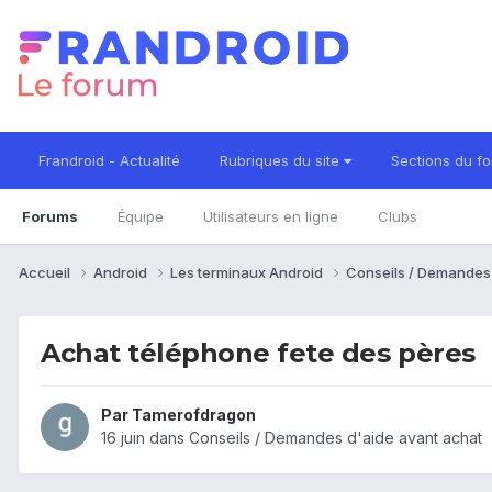
Frandroid - Actualité
Rubriques du site
Sections du f
Forums
Équipe
Utilisateurs en ligne
Clubs
Accueil
Android
Les terminaux Android
Conseils / Demandes
Achat téléphone fete des pères
Par
Tamerofdragon
16 juin
dans
Conseils / Demandes d'aide avant achat