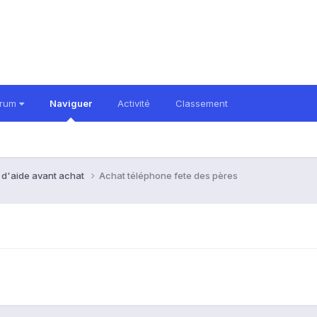
orum
Naviguer
Activité
Classement
 d'aide avant achat
Achat téléphone fete des pères