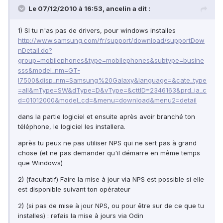
Le 07/12/2010 à 16:53, ancelin a dit :
1) SI tu n'as pas de drivers, pour windows installes
http://www.samsung.com/fr/support/download/supportDow
nDetail.do?
group=mobilephones&type=mobilephones&subtype=busine
sss&model_nm=GT-
I7500&disp_nm=Samsung%20Galaxy&language=&cate_type
=all&mType=SW&dType=D&vType=&cttID=2346163&prd_ia_c
d=01012000&model_cd=&menu=download&menu2=detail
dans la partie logiciel et ensuite après avoir branché ton
téléphone, le logiciel les installera.
après tu peux ne pas utiliser NPS qui ne sert pas à grand
chose (et ne pas demander qu'il démarre en même temps
que Windows)
2) (facultatif) Faire la mise à jour via NPS est possible si elle
est disponible suivant ton opérateur
2) (si pas de mise à jour NPS, ou pour être sur de ce que tu
installes) : refais la mise à jours via Odin