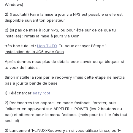
Windows)
2) (facultatif) Faire la mise à jour via NPS est possible si elle est
disponible suivant ton opérateur
2) (si pas de mise à jour NPS, ou pour être sur de ce que tu
installes) : refais la mise à jours via Odin
très bon tuto ici :
Lien TUTO
. Tu peux essayer l'étape 1:
Installation de la JC6 avec Odin
Après donnes nous plus de détails pour savoir ou ça bloques si
tu veux de l'aides...
Sinon installe la rom par le récovery
(mais cette étape ne mettra
pas à jour ta bande de base
1) Télécharger
easy root
2) Redémarres ton appareil en mode fastboot: l'arreter, puis
l'allumer en appuyant sur APPELER + POWER (les 2 boutons du
bas) et attendre pour le menu fastboot (mais pour toi il le fais tout
seul lol)
3) Lancement 1-LINUX-Recovery.sh si vous utilisez Linux, ou 1-