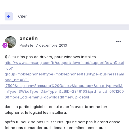
Citer
ancelin
Posté(e)
7 décembre 2010
1) SI tu n'as pas de drivers, pour windows installes
http://www.samsung.com/fr/support/download/supportDownDetai
l.do?
group=mobilephones&type=mobilephones&subtype=businesss&m
odel_nm=GT-
I7500&disp_nm=Samsung%20Galaxy&language=&cate_type=all&
mType=SW&dType=D&vType=&cttID=2346163&prd_ia_cd=0101200
0&model_cd=&menu=download&menu2=detail
dans la partie logiciel et ensuite après avoir branché ton
téléphone, le logiciel les installera.
après tu peux ne pas utiliser NPS qui ne sert pas à grand chose
(et ne pas demander qu'il démarre en même temps que