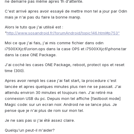
ne demarre pas même apres 1h d'attente.
C'est arrivé apres avoir essayé de mettre mon tel a jour par Odin
mais je n'ai pas du faire la bonne manip.
Alors le tuto que j'ai utilisé est :
"
http://www.sosandroid.fr/forumAndroid/topic146.html#p753"
Moi ce que j'ai fais, j'ai mis comme fichier dans odin
i7500XXjc6\orion.ops dans la case OPS et i7500XXjc6\phone.tar
dans la case ONE Package.
J'ai coché les cases ONE Package, reboot, protect ops et reset
time (300).
Apres avoir rempli les case j'ai fait start, la procedure c'est
lancée et apres quelques minutes plus rien ne se passait. J'ai
attendu environ 30 minutes et toujours rien. J'ai retiré ma
connexion USB du pc. Depuis mon tel affiche [fastboot mode]
Magic code: sur un ecran noir. Android ne se lance plus. Je
pense que je n'ai plus de rom sur mon tel.
Je ne sais pas si j'ai été assez claire.
Quelqu'un peut-il m'aider?