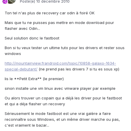
Posté(e)
10 décembre 2010
Ton tel n'as plus de recovery car odin à foiré OK
Mais que tu ne puisses pas mettre en mode download pour
flasher avec Odin...
Seul solution donc le fastboot
Bon si tu veux tester un ultime tuto pour les drivers et rester sous
windows
http://mountainview.frandroid.com/topic/10858-galaxo-1634-
special-debutant/
(ne prend pas les drivers 7 si tu es sous xp)
lis le **Petit Extra** (le premier)
sinon installe une vm linux avec vmware player par exemple
Ou alors trouver un copain qui a déjà les driver pour le fastboot
et qui a déja flasher un recovery
Sérieusement le mode fastboot est une vrai galère a faire
reconnaître sous Windows, et un même driver marche ou pas,
c'est vraiment le bazar...