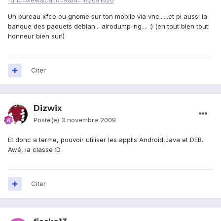
func=view&catid=9&id=1620#1620
Un bureau xfce ou gnome sur ton mobile via vnc......et pi aussi la
banque des paquets debian... airodump-ng.... :) (en tout bien tout
honneur bien sur!)
Citer
Dizwix
Posté(e)
3 novembre 2009
Et donc a terme, pouvoir utiliser les applis Android,Java et DEB.
Awé, la classe :D
Citer