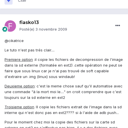
Citer
fiasko13
Posté(e)
3 novembre 2009
@cikatrice
Le tuto n'est pas trés clair....
Premiere option
:il copie les fichiers de decompression de l'image
dans la sd externe (formatée en ext2) .cette opération ne peut se
faire que sous linux car je n'ai pas trouvé de soft capable
d'extraire un .img (linux) sous windaub!
Deuxieme option
: c'est la meme chose sauf qu'il automatise avec
une commade "à la mort moi le...." on croit comprendre que c'est
toujours sur la sd externe en ext2
Troisieme option
:Il copie les fichiers extrait de l'image dans la sd
interne qui n'est donc pas en ext2???? si à l'aide de adb push...
Pour le moment chez moi la copie des fichiers sur la carte sd
externe en ext2 ne s'effectue pas bien...il y a des fichiers avec