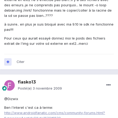
des erreurs..je ne comprends pas pourquoi... le mount -o loop
debian.img /mnt/ fonctionnne mais le copier/coller à la racine de
la sd se passe pas bien...????
à suivre.. en plus je suis bloqué avec ma 9.10 le sdk ne fonctionne
pas!!!!
Pour ceux qui aurait essayé donnez moi le poids des fichiers
extrait de l'img sur votre sd externe en ext2...merci
Citer
fiasko13
Posté(e)
3 novembre 2009
@Dizwix
Ben l'interet c'est ca à terme:
http://www.androidfanatic.com/cms/community-forums.html?