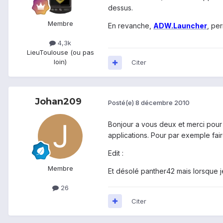
dessus.
Membre
En revanche,
ADW.Launcher
, pe
4,3k
Lieu
Toulouse (ou pas
loin)
Citer
Johan209
Posté(e)
8 décembre 2010
Bonjour a vous deux et merci pour 
applications. Pour par exemple fai
Edit :
Membre
Et désolé panther42 mais lorsque
26
Citer