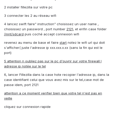
2 installer fillezilla sur votre pc
3 connecter les 2 au réseau wifi
4 lancez swift faire" instruction" choisissez un user name ,
choisissez un password , port number
2121
, et enfin case folder
/mnt/sdcard
puis coché accept connexion wifi
revenez au menu de base et faire
start
notez le wifi url qui doit
s'afficher( juste l'adresse ip xxx.xxx.x.xx (sans la fin qui est le
port)
5 attention n oubliez pas sur le pc d'ouvrir sur votre firewall l
adresse ip notée sur le tel
6, lancer Fillezilla dans la case hote recopier l'adresse ip, dans la
case identifiant celui que vous avez mis sur le tel,case mot de
passe idem, port 2121
attention a ce moment verifier bien que votre tel n'est pas en
veille
cliquez sur connexion rapide