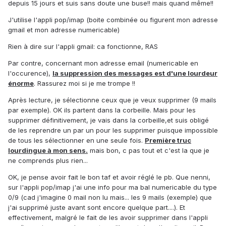
depuis 15 jours et suis sans doute une buse!! mais quand même!!
J'utilise l'appli pop/imap (boite combinée ou figurent mon adresse
gmail et mon adresse numericable)
Rien à dire sur l'appli gmail: ca fonctionne, RAS
Par contre, concernant mon adresse email (numericable en
l'occurence),
la suppression des messages est d'une lourdeur
énorme
. Rassurez moi si je me trompe !!
Après lecture, je sélectionne ceux que je veux supprimer (9 mails
par exemple). OK ils partent dans la corbeille. Mais pour les
supprimer définitivement, je vais dans la corbeille,et suis obligé
de les reprendre un par un pour les supprimer puisque impossible
de tous les sélectionner en une seule fois.
Première truc
lourdingue à mon sens.
mais bon, c pas tout et c'est la que je
ne comprends plus rien...
OK, je pense avoir fait le bon taf et avoir réglé le pb. Que nenni,
sur l'appli pop/imap j'ai une info pour ma bal numericable du type
0/9 (cad j'imagine 0 mail non lu mais... les 9 mails (exemple) que
j'ai supprimé juste avant sont encore quelque part....). Et
effectivement, malgré le fait de les avoir supprimer dans l'appli