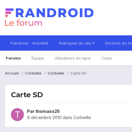
Frandroid - Actualité
Rubriques du site
Sections du f
Forums
Équipe
Utilisateurs en ligne
Clubs
Accueil
Corbeille
Corbeille
Carte SD
Carte SD
Par
thomass25
9 décembre 2010
dans
Corbeille