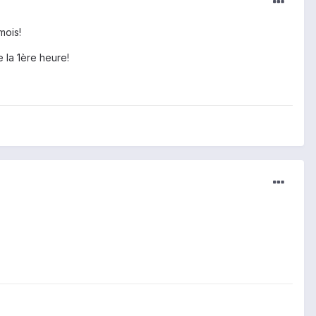
mois!
 la 1ère heure!