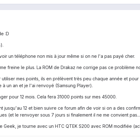
de :D
).
'avoir un téléphone non mis à jour même si on ne l'a pas payé cher.
i me freine le plus. La ROM de Drakaz ne corrige pas ce problème n
tiliser mes points, ils en prélèvent très peu chaque année et pour l'ins
à un an et je l'ai renvoyé (Samsung Player).
er pour 12 mois. Cela fera 31000 points sur mes 45000.
t jusqu'au 12 et bien suivre ce forum afin de voir si on a des confir
et le renvoyer sous 7 jours si finalement il ne me convient pas... 
être Geek, je tourne avec un HTC QTEK S200 avec ROM modifiée (acheté