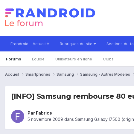
Frandroid - Actualité
Rubriques du site
Sections du f
Forums
Équipe
Utilisateurs en ligne
Clubs
Accueil
Smartphones
Samsung
Samsung - Autres Modèles
[INFO] Samsung rembourse 80 eu
Par
Fabrice
5 novembre 2009
dans
Samsung Galaxy I7500 (origin