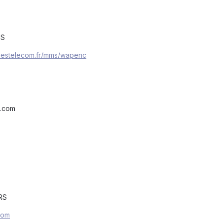
MS
uestelecom.fr/mms/wapenc
l.com
RS
com