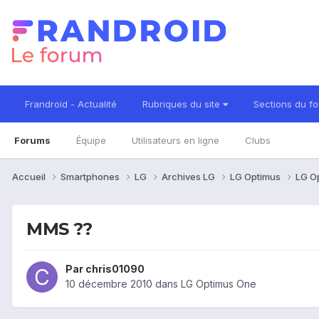
Frandroid - Actualité
Rubriques du site
Sections du f
Forums
Équipe
Utilisateurs en ligne
Clubs
Accueil
Smartphones
LG
Archives LG
LG Optimus
LG O
MMS ??
Par
chris01090
10 décembre 2010
dans
LG Optimus One