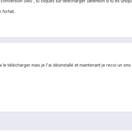
a conversion SMS , tu cliques sur telecharger (attention si tu es uniqu
forfait..
i le télécharger mais je l'ai désinstallé et maintenant je recoi un sms