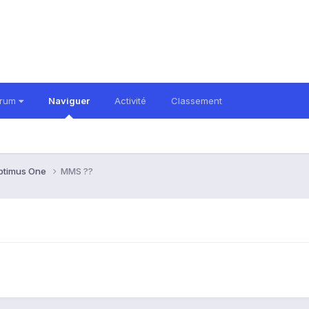
orum
Naviguer
Activité
Classement
ptimus One
MMS ??