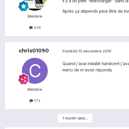
Il y a un petit "télécharger" dans l
Après ça dépends peut être de ton 
Membre
439
chris01090
Posté(e)
10 décembre 2010
Quand j'avai installé handcent j'ava
merci de m'avoir répondu
Membre
173
1 month later...