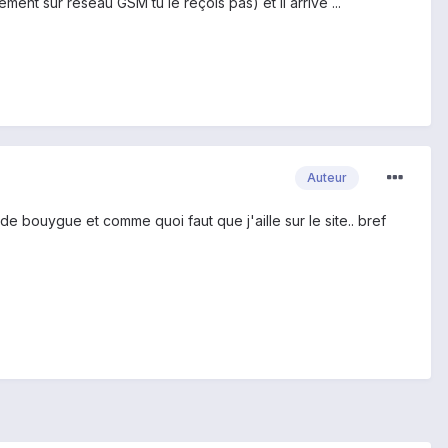
ement sur réseau GSM tu le reçois pas) et il arrive ...
Auteur
 de bouygue et comme quoi faut que j'aille sur le site.. bref