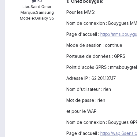
53
1)
Chez bouygue
:
Lieu
Saint Omer
Pour les MMS:
Marque:
Samsung
Modèle:
Galaxy S5
Nom de connexion : Bouygues M
Page d'accueil :
http://mms.bouyg
Mode de session : continue
Porteuse de données : GPRS
Point d'accès GPRS : mmsbouygte
Adresse IP : 62.201.137.17
Nom d'utilisateur : rien
Mot de passe : rien
et pour le WAP:
Nom de connexion : Bouygues GP
Page d'accueil :
http://wap.6sens.