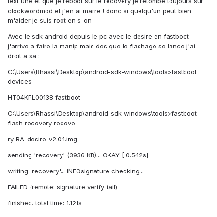
test une et que je reboot sur le recovery je retombe toujours sur
clockwordmod et j'en ai marre ! donc si quelqu'un peut bien
m'aider je suis root en s-on
Avec le sdk android depuis le pc avec le désire en fastboot
j'arrive a faire la manip mais des que le flashage se lance j'ai
droit a sa :
C:\Users\Rhassi\Desktop\android-sdk-windows\tools>fastboot
devices
HT04KPL00138 fastboot
C:\Users\Rhassi\Desktop\android-sdk-windows\tools>fastboot
flash recovery recove
ry-RA-desire-v2.0.1.img
sending 'recovery' (3936 KB)... OKAY [ 0.542s]
writing 'recovery'... INFOsignature checking...
FAILED (remote: signature verify fail)
finished. total time: 1.121s