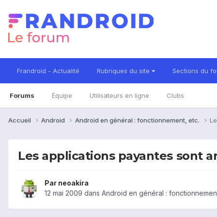
Frandroid - Actualité
Rubriques du site
Sections du f
Forums
Équipe
Utilisateurs en ligne
Clubs
Accueil
Android
Android en général : fonctionnement, etc.
Le
Les applications payantes sont a
Par
neoakira
12 mai 2009
dans
Android en général : fonctionnement