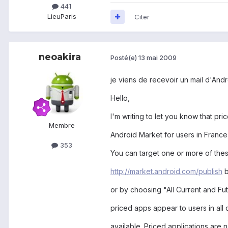
441
Lieu
Paris
Citer
neoakira
Posté(e)
13 mai 2009
je viens de recevoir un mail d'And
Hello,
I'm writing to let you know that pri
Membre
Android Market for users in France,
353
You can target one or more of thes
http://market.android.com/publish
b
or by choosing "All Current and Fu
priced apps appear to users in all
available. Priced applications are n