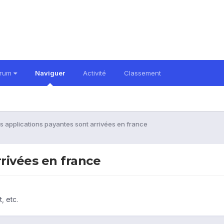
orum
Naviguer
Activité
Classement
s applications payantes sont arrivées en france
rrivées en france
, etc.