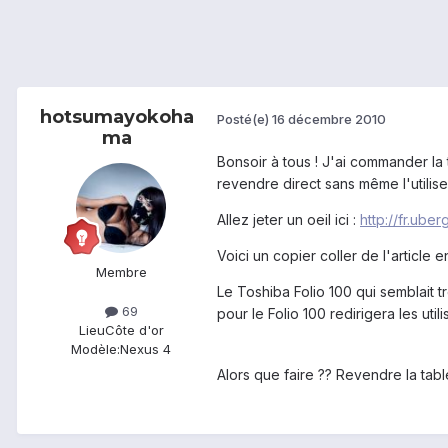
hotsumayokoha
Posté(e)
16 décembre 2010
ma
Bonsoir à tous ! J'ai commander la t
revendre direct sans même l'utiliser
Allez jeter un oeil ici :
http://fr.ube
Voici un copier coller de l'article 
Membre
Le Toshiba Folio 100 qui semblait 
69
pour le Folio 100 redirigera les ut
Lieu
Côte d'or
Modèle:
Nexus 4
Alors que faire ?? Revendre la tab