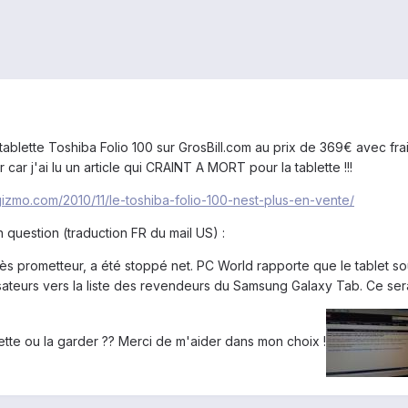
ablette Toshiba Folio 100 sur GrosBill.com au prix de 369€ avec frais 
 car j'ai lu un article qui CRAINT A MORT pour la tablette !!!
rgizmo.com/2010/11/le-toshiba-folio-100-nest-plus-en-vente/
en question (traduction FR du mail US) :
très prometteur, a été stoppé net. PC World rapporte que le tablet s
ilisateurs vers la liste des revendeurs du Samsung Galaxy Tab. Ce se
lette ou la garder ?? Merci de m'aider dans mon choix !