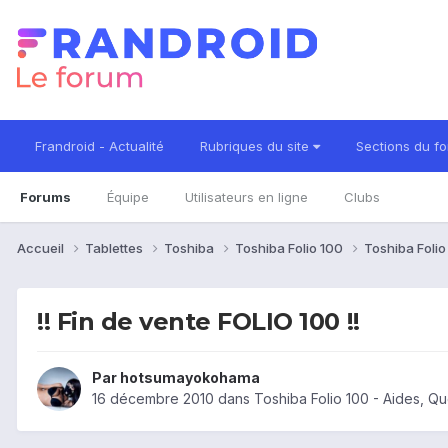
Frandroid - Actualité
Rubriques du site
Sections du f
Forums
Équipe
Utilisateurs en ligne
Clubs
Accueil
Tablettes
Toshiba
Toshiba Folio 100
Toshiba Foli
!! Fin de vente FOLIO 100 !!
Par
hotsumayokohama
16 décembre 2010
dans
Toshiba Folio 100 - Aides, Q