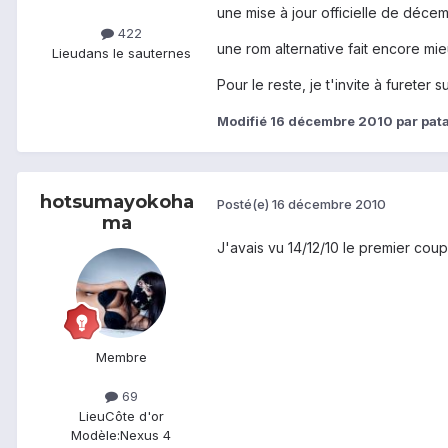
une mise à jour officielle de déc
422
une rom alternative fait encore mie
Lieu
dans le sauternes
Pour le reste, je t'invite à fureter s
Modifié
16 décembre 2010
par pat
hotsumayokoha
Posté(e)
16 décembre 2010
ma
J'avais vu 14/12/10 le premier coup, 
Membre
69
Lieu
Côte d'or
Modèle:
Nexus 4