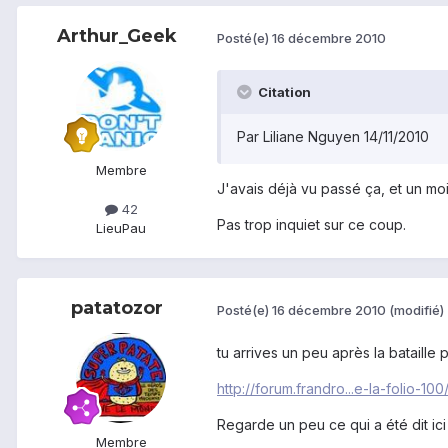
Arthur_Geek
Posté(e)
16 décembre 2010
Citation
Par Liliane Nguyen 14/11/2010
Membre
J'avais déjà vu passé ça, et un mo
42
Pas trop inquiet sur ce coup.
Lieu
Pau
patatozor
Posté(e)
16 décembre 2010
(modifié)
tu arrives un peu après la bataille 
http://forum.frandro...e-la-folio-100
Regarde un peu ce qui a été dit ici
Membre