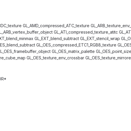
3DC_texture GL_AMD_compressed_ATC_texture GL_ARB_texture_env_
L_ARB_vertex_buffer_object GL_ATI_compressed_texture_atitc GL_AT
XT_blend_minmax GL_EXT_blend_subtract GL_EXT_stencil_wrap GL_
ES_blend_subtract GL_OES_compressed_ETC1_RGB8_texture GL_OES
L_OES_framebuffer_object GL_OES_matrix_palette GL_OES_point_size
ure_cube_map GL_OES_texture_env_crossbar GL_OES_texture_mirror
OR*