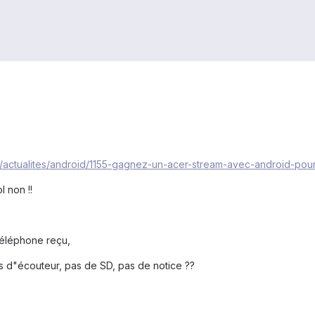
fr/actualites/android/1155-gagnez-un-acer-stream-avec-android-pour
 non !!
téléphone reçu,
s d"écouteur, pas de SD, pas de notice ??