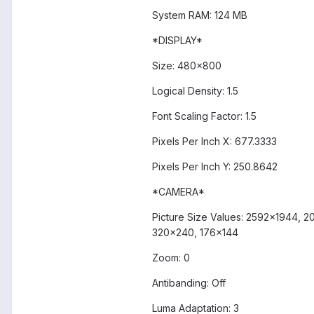
System RAM: 124 MB
*DISPLAY*
Size: 480x800
Logical Density: 1.5
Font Scaling Factor: 1.5
Pixels Per Inch X: 677.3333
Pixels Per Inch Y: 250.8642
*CAMERA*
Picture Size Values: 2592x1944,
320x240, 176x144
Zoom: 0
Antibanding: Off
Luma Adaptation: 3