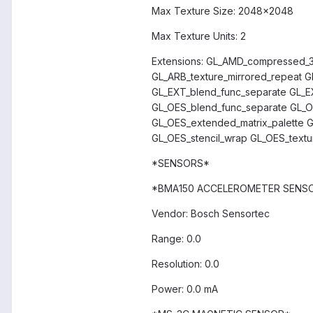
Max Texture Size: 2048x2048
Max Texture Units: 2
Extensions: GL_AMD_compressed_
GL_ARB_texture_mirrored_repeat G
GL_EXT_blend_func_separate GL_E
GL_OES_blend_func_separate GL_O
GL_OES_extended_matrix_palette G
GL_OES_stencil_wrap GL_OES_text
*SENSORS*
*BMA150 ACCELEROMETER SENS
Vendor: Bosch Sensortec
Range: 0.0
Resolution: 0.0
Power: 0.0 mA