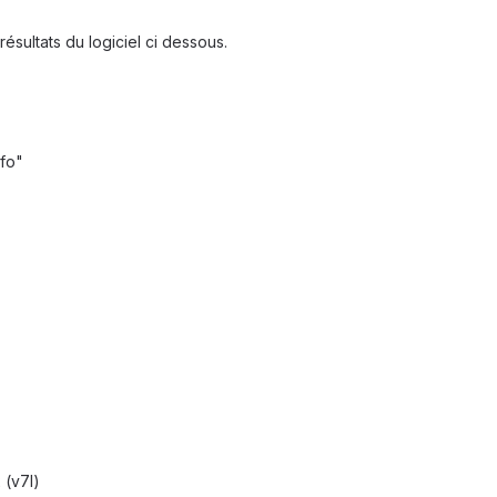
ésultats du logiciel ci dessous.
nfo"
 (v7l)