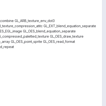
combine GL_ARB_texture_env_dot3
I_texture_compression_atitc GL_EXT_blend_equation_separate
OES_EGL_image GL_OES_blend_equation_separate
_compressed_paletted_texture GL_OES_draw_texture
_array GL_OES_point_sprite GL_OES_read_format
ed_repeat