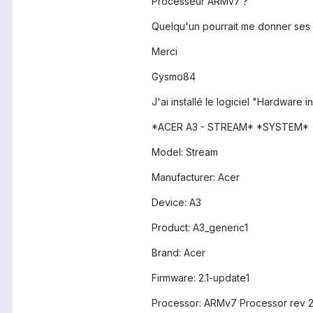
Processeur ARMv7 ?
Quelqu'un pourrait me donner ses r
Merci
Gysmo84
J'ai installé le logiciel "Hardware i
*ACER A3 - STREAM* *SYSTEM*
Model: Stream
Manufacturer: Acer
Device: A3
Product: A3_generic1
Brand: Acer
Firmware: 2.1-update1
Processor: ARMv7 Processor rev 2