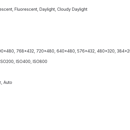
scent, Fluorescent, Daylight, Cloudy Daylight
 800x480, 768x432, 720x480, 640x480, 576x432, 480x320, 384x2
, ISO200, ISO400, ISO800
z, Auto