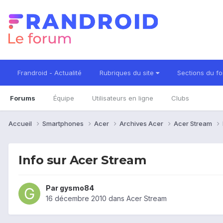
Frandroid - Actualité
Rubriques du site
Sections du f
Forums
Équipe
Utilisateurs en ligne
Clubs
Accueil
Smartphones
Acer
Archives Acer
Acer Stream
Info sur Acer Stream
Par
gysmo84
16 décembre 2010
dans
Acer Stream