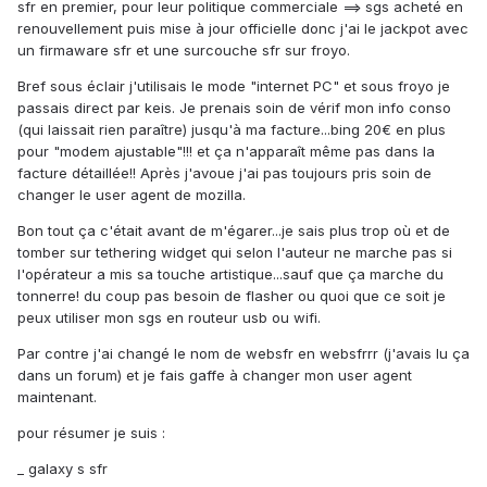
sfr en premier, pour leur politique commerciale ==> sgs acheté en
renouvellement puis mise à jour officielle donc j'ai le jackpot avec
un firmaware sfr et une surcouche sfr sur froyo.
Bref sous éclair j'utilisais le mode "internet PC" et sous froyo je
passais direct par keis. Je prenais soin de vérif mon info conso
(qui laissait rien paraître) jusqu'à ma facture...bing 20€ en plus
pour "modem ajustable"!!! et ça n'apparaît même pas dans la
facture détaillée!! Après j'avoue j'ai pas toujours pris soin de
changer le user agent de mozilla.
Bon tout ça c'était avant de m'égarer...je sais plus trop où et de
tomber sur tethering widget qui selon l'auteur ne marche pas si
l'opérateur a mis sa touche artistique...sauf que ça marche du
tonnerre! du coup pas besoin de flasher ou quoi que ce soit je
peux utiliser mon sgs en routeur usb ou wifi.
Par contre j'ai changé le nom de websfr en websfrrr (j'avais lu ça
dans un forum) et je fais gaffe à changer mon user agent
maintenant.
pour résumer je suis :
_ galaxy s sfr