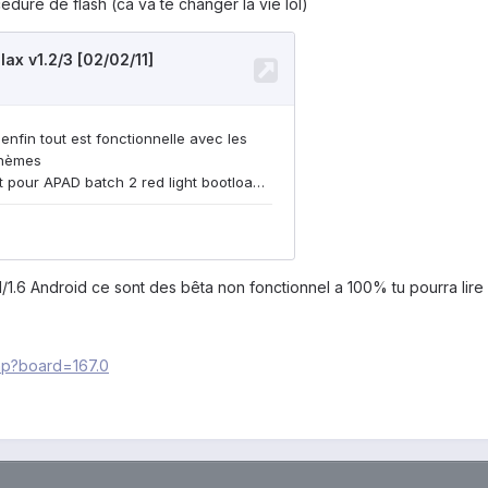
cédure de flash (ca va te changer la vie lol)
2.1/1.6 Android ce sont des bêta non fonctionnel a 100% tu pourra lir
php?board=167.0