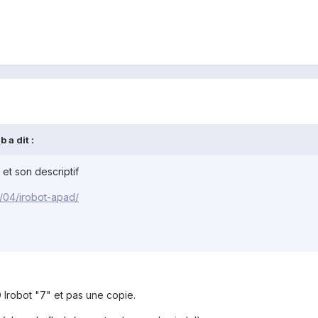
 a dit :
e et son descriptif
6/04/irobot-apad/
 Irobot "7" et pas une copie.