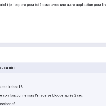
iel ( je l'espere pour toi ) essai avec une autre application pour lir
ub a dit :
ette Irobot 1.6
 le son fonctionne mais l'image se bloque après 2 sec.
onctionne?