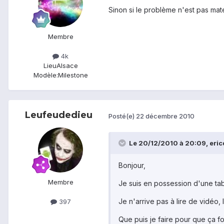
Sinon si le problème n'est pas mater
Membre
4k
Lieu
Alsace
Modèle:
Milestone
Leufeudedieu
Posté(e)
22 décembre 2010
Le 20/12/2010 à 20:09, ericd
Bonjour,
Membre
Je suis en possession d'une tabl
Je n'arrive pas à lire de vidéo,
397
Que puis je faire pour que ça f