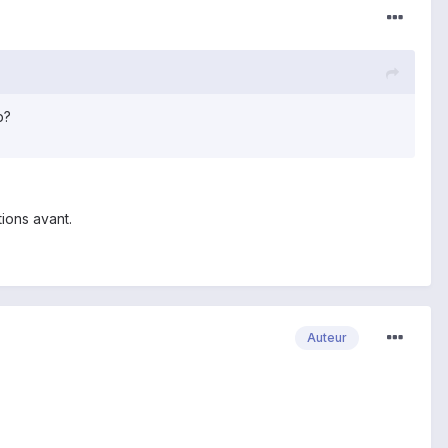
p?
tions avant.
Auteur