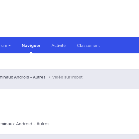
orum
Naviguer
Activité
Classement
rminaux Android - Autres
Vidéo sur Irobot
rminaux Android - Autres