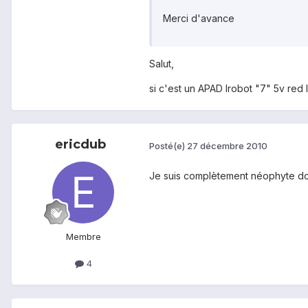
Merci d'avance
Salut,
si c'est un APAD Irobot "7" 5v red li
ericdub
Posté(e)
27 décembre 2010
Je suis complètement néophyte don
Membre
4