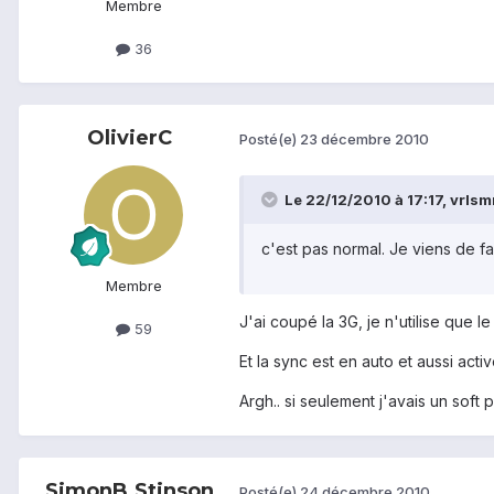
Membre
36
OlivierC
Posté(e)
23 décembre 2010
Le 22/12/2010 à 17:17, vrlsmn
c'est pas normal. Je viens de fa
Membre
J'ai coupé la 3G, je n'utilise que le 
59
Et la sync est en auto et aussi activ
Argh.. si seulement j'avais un soft 
SimonB.Stinson
Posté(e)
24 décembre 2010