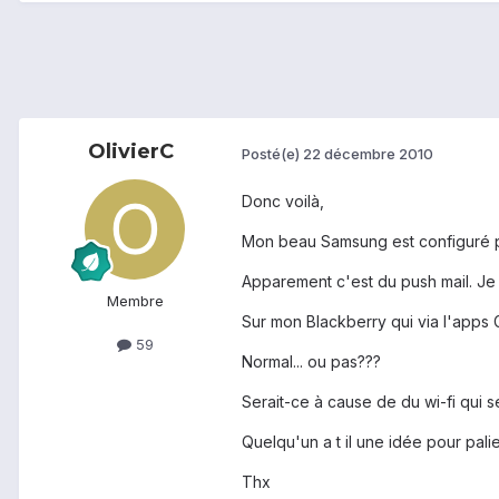
OlivierC
Posté(e)
22 décembre 2010
Donc voilà,
Mon beau Samsung est configuré pou
Apparement c'est du push mail. Je 
Membre
Sur mon Blackberry qui via l'apps G
59
Normal... ou pas???
Serait-ce à cause de du wi-fi qui s
Quelqu'un a t il une idée pour pali
Thx