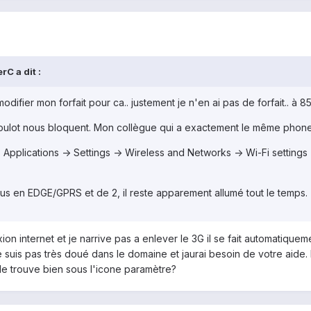
rC a dit :
modifier mon forfait pour ca.. justement je n'en ai pas de forfait.. à 8
u boulot nous bloquent. Mon collègue qui a exactement le même phon
e: Applications -> Settings -> Wireless and Networks -> Wi-Fi settin
us en EDGE/GPRS et de 2, il reste apparement allumé tout le temps.
ion internet et je narrive pas a enlever le 3G il se fait automatiquem
je suis pas très doué dans le domaine et jaurai besoin de votre aide. 
 le trouve bien sous l'icone paramètre?