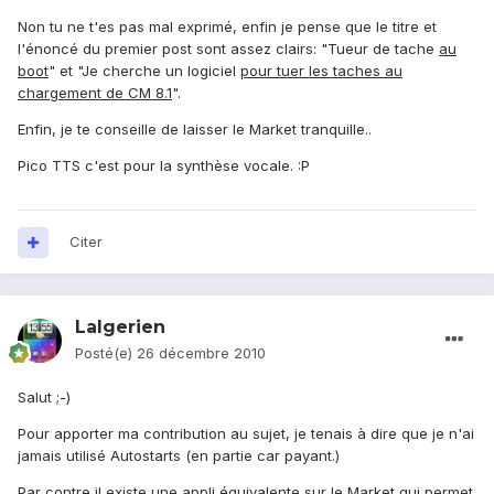
Non tu ne t'es pas mal exprimé, enfin je pense que le titre et
l'énoncé du premier post sont assez clairs: "Tueur de tache
au
boot
" et "Je cherche un logiciel
pour tuer les taches au
chargement de CM 8.1
".
Enfin, je te conseille de laisser le Market tranquille..
Pico TTS c'est pour la synthèse vocale. :P
Citer
Lalgerien
Posté(e)
26 décembre 2010
Salut ;-)
Pour apporter ma contribution au sujet, je tenais à dire que je n'ai
jamais utilisé Autostarts (en partie car payant.)
Par contre il existe une appli équivalente sur le Market qui permet