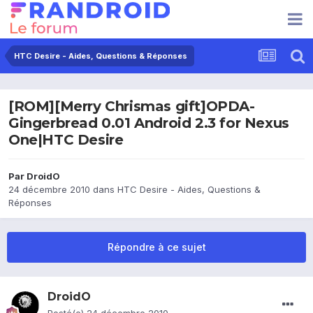
HTC Desire - Aides, Questions & Réponses
[ROM][Merry Chrismas gift]OPDA-
Gingerbread 0.01 Android 2.3 for Nexus
One|HTC Desire
Par
DroidO
24 décembre 2010
dans
HTC Desire - Aides, Questions &
Réponses
Répondre à ce sujet
DroidO