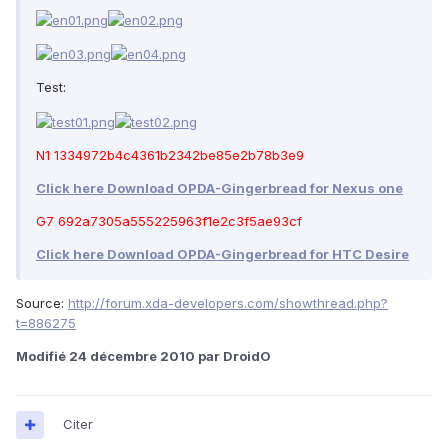
Test:
N1 1334972b4c4361b2342be85e2b78b3e9
Click here Download OPDA-Gingerbread for Nexus one
G7 692a7305a555225963f1e2c3f5ae93cf
Click here Download OPDA-Gingerbread for HTC Desire
Source:
http://forum.xda-developers.com/showthread.php?
t=886275
Modifié
24 décembre 2010
par DroidO
Citer