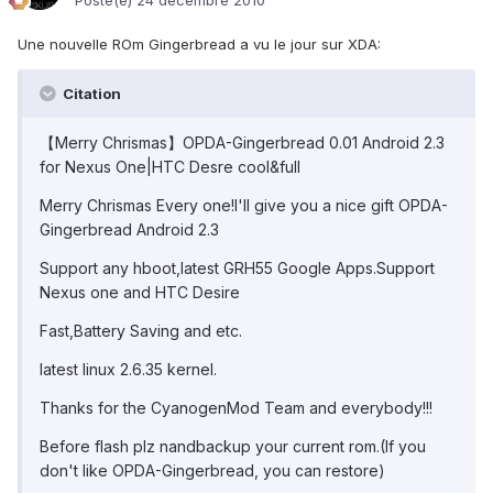
Posté(e)
24 décembre 2010
Une nouvelle ROm Gingerbread a vu le jour sur XDA:
Citation
【Merry Chrismas】OPDA-Gingerbread 0.01 Android 2.3
for Nexus One|HTC Desre cool&full
Merry Chrismas Every one!I'll give you a nice gift OPDA-
Gingerbread Android 2.3
Support any hboot,latest GRH55 Google Apps.Support
Nexus one and HTC Desire
Fast,Battery Saving and etc.
latest linux 2.6.35 kernel.
Thanks for the CyanogenMod Team and everybody!!!
Before flash plz nandbackup your current rom.(If you
don't like OPDA-Gingerbread, you can restore)