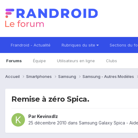
Frandroid - Actualité
Rubriques du site
Sections du f
Forums
Équipe
Utilisateurs en ligne
Clubs
Accueil
Smartphones
Samsung
Samsung - Autres Modèles
Remise à zéro Spica.
Par
Kevinxdlz
25 décembre 2010
dans
Samsung Galaxy Spica - Aid