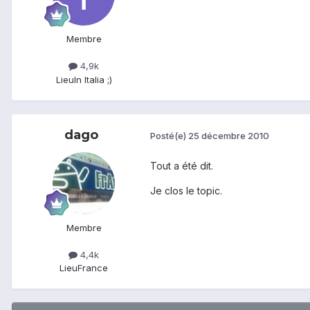
Membre
4,9k
Lieu
In Italia ;)
dago
Posté(e)
25 décembre 2010
Tout a été dit.
Je clos le topic.
Membre
4,4k
Lieu
France