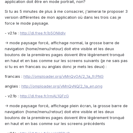
application doit être en mode portrait, non?
Si tu as 5 minutes de plus à me consacrer, j'aimerai te proposer 3
version différentes de mon application où dans les trois cas je
force le mode paysage.
- v2.1a :
http://dl.free.fr/b5ONIldlv
-> mode paysage forcé, affichage normal, la grosse barre de
navigation (home/menu/retour) doit etre visible et les deux
boutons de la premières pages doivent être légèrement tronqué
en haut et en bas comme sur les screens suivants (je ne sais pas
si tu es en francais ou anglais donc je mets les deux) :
francais :
http://omploader.org/vMnQyOA/2_1a_fr.PNG
anglais :
http://omploader.org/vMnQyNQ/2_1a_en.png
- v2.1b :
http://dl.free.fr/rmAL1QFzG
-> mode paysage forcé, affichage plein écran, la grosse barre de
navigation (home/menu/retour) doit etre visible et les deux
boutons de la premières pages doivent être légèrement tronqué
en haut et en bas comme sur les screens précédents