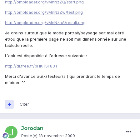
http://omploader.org/vMnNzZQ/start.png
http://omploader.org/vMnNzZw/test.png
http://omploader.org/vMnNzaA/result.png
Je crains surtout que le mode portrait/paysage soit mal géré
et/ou que la première page ne soit mal dimensionnée sur une
tablette réelle.
L'apk est disponible à l'adresse suivante :
http://dl.free.fr/pHKHSF83T
Merci d'avance au(x) testeur(s ) qui prendront le temps de
m'aider. ^^
Citer
Jorodan
Posté(e)
18 novembre 2009