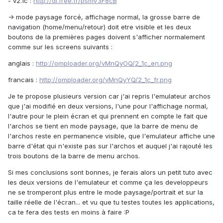
- v2.1c :
http://dl.free.fr/psmV3F8cB
-> mode paysage forcé, affichage normal, la grosse barre de
navigation (home/menu/retour) doit etre visible et les deux
boutons de la premières pages doivent s'afficher normalement
comme sur les screens suivants :
anglais :
http://omploader.org/vMnQyOQ/2_1c_en.png
francais :
http://omploader.org/vMnQyYQ/2_1c_fr.png
Je te propose plusieurs version car j'ai repris l'emulateur archos
que j'ai modifié en deux versions, l'une pour l'affichage normal,
l'autre pour le plein écran et qui prennent en compte le fait que
l'archos se tient en mode paysage, que la barre de menu de
l'archos reste en permanence visible, que l'emulateur affiche une
barre d'état qui n'existe pas sur l'archos et auquel j'ai rajouté les
trois boutons de la barre de menu archos.
Si mes conclusions sont bonnes, je ferais alors un petit tuto avec
les deux versions de l'emulateur et comme ça les developpeurs
ne se tromperont plus entre le mode paysage/portrait et sur la
taille réelle de l'écran... et vu que tu testes toutes les applications,
ca te fera des tests en moins à faire :P