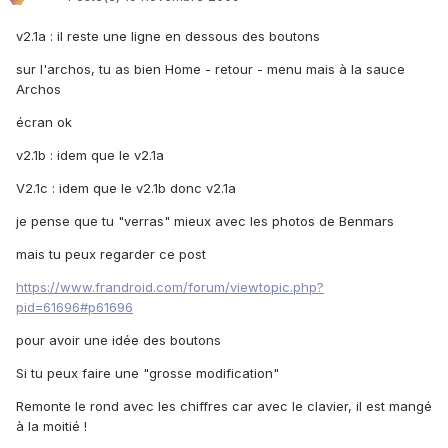
v2.1a : il reste une ligne en dessous des boutons
sur l'archos, tu as bien Home - retour - menu mais à la sauce
Archos
écran ok
v2.1b : idem que le v2.1a
V2.1c : idem que le v2.1b donc v2.1a
je pense que tu "verras" mieux avec les photos de Benmars
mais tu peux regarder ce post
https://www.frandroid.com/forum/viewtopic.php?
pid=61696#p61696
pour avoir une idée des boutons
Si tu peux faire une "grosse modification"
Remonte le rond avec les chiffres car avec le clavier, il est mangé
à la moitié !