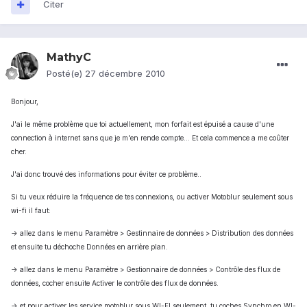
Citer
MathyC
Posté(e)
27 décembre 2010
Bonjour,
J'ai le même problème que toi actuellement, mon forfait est épuisé a cause d'une
connection à internet sans que je m'en rende compte... Et cela commence a me coûter
cher.
J'ai donc trouvé des informations pour éviter ce problème..
Si tu veux réduire la fréquence de tes connexions, ou activer Motoblur seulement sous
wi-fi il faut:
-> allez dans le menu Paramètre > Gestinnaire de données > Distribution des données
et ensuite tu déchoche Données en arrière plan.
-> allez dans le menu Paramètre > Gestionnaire de données > Contrôle des flux de
données, cocher ensuite Activer le contrôle des flux de données.
-> et pour activer les service motoblur sous WI-FI seulement, tu coches Synchro en WI-