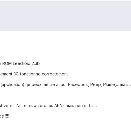
n ROM Leedroid 2.3b.
ement 3G fonctionne correctement.
 (application), je peux mettre à jour Facebook, Peep, Plume,... mais d
nir.. j'ai remis à zéro les APNs mais rien n' fait ...
 !!!!!