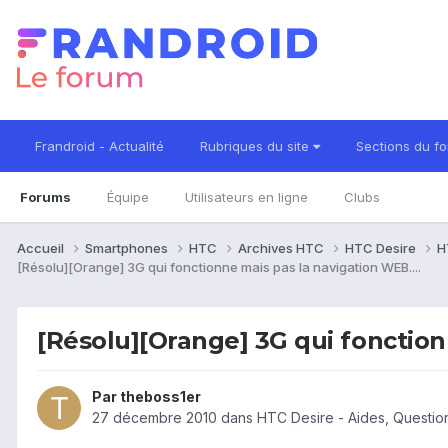
Frandroid - Actualité
Rubriques du site
Sections du f
Forums
Équipe
Utilisateurs en ligne
Clubs
Accueil
Smartphones
HTC
Archives HTC
HTC Desire
H
[Résolu][Orange] 3G qui fonctionne mais pas la navigation WEB....
[Résolu][Orange] 3G qui fonction
Par
theboss1er
27 décembre 2010
dans
HTC Desire - Aides, Questi