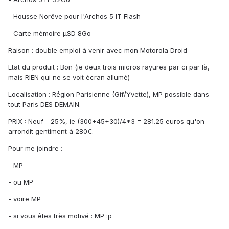
- Housse Norêve pour l'Archos 5 IT Flash
- Carte mémoire µSD 8Go
Raison : double emploi à venir avec mon Motorola Droid
Etat du produit : Bon (ie deux trois micros rayures par ci par là,
mais RIEN qui ne se voit écran allumé)
Localisation : Région Parisienne (Gif/Yvette), MP possible dans
tout Paris DES DEMAIN.
PRIX : Neuf - 25%, ie (300+45+30)/4*3 = 281.25 euros qu'on
arrondit gentiment à 280€.
Pour me joindre :
- MP
- ou MP
- voire MP
- si vous êtes très motivé : MP :p