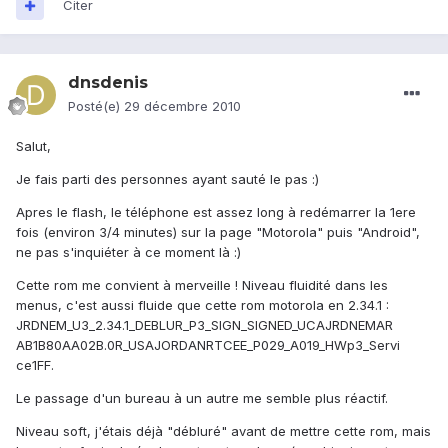
Citer
dnsdenis
Posté(e)
29 décembre 2010
Salut,
Je fais parti des personnes ayant sauté le pas :)
Apres le flash, le téléphone est assez long à redémarrer la 1ere
fois (environ 3/4 minutes) sur la page "Motorola" puis "Android",
ne pas s'inquiéter à ce moment là :)
Cette rom me convient à merveille ! Niveau fluidité dans les
menus, c'est aussi fluide que cette rom motorola en 2.34.1 :
JRDNEM_U3_2.34.1_DEBLUR_P3_SIGN_SIGNED_UCAJRDNEMAR
AB1B80AA02B.0R_USAJORDANRTCEE_P029_A019_HWp3_Servi
ce1FF.
Le passage d'un bureau à un autre me semble plus réactif.
Niveau soft, j'étais déjà "débluré" avant de mettre cette rom, mais