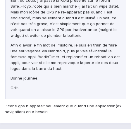
Bon, du coup, j'ai passé la ROM présente sur le forum
Safe_Froyo_rooté qui a bien marché (j'ai fait un wipe date).
Mais mon icône de GPS ne ré-apparait pas quand il est
enclenché, mais seulement quand il est utilisé. En soit, ce
n'est pas très grave, c'est simplement que ça permet de
voir quand on a laissé le GPS par inadvertance (malgré le
widget) et éviter de plomber la batterie.
Afin d'avoir le fin mot de l'histoire, je suis en train de faire
une sauvegarde via Nandroid, puis je vais ré-installé la
fameuse appli 'AddInTimer' et replannifier un reboot via cet
appli, pour voir si elle me reprovoque la perte de ces deux
logos dans la barre du haut.
Bonne journée.
Cdlt.
l'icone gps n'apparait seulement que quand une application(ex
navigation) en a besoin.