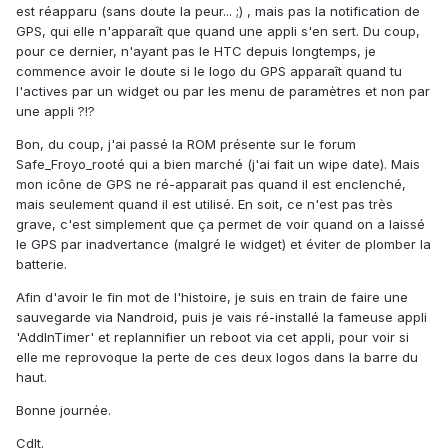
est réapparu (sans doute la peur... ;) , mais pas la notification de
GPS, qui elle n'apparaît que quand une appli s'en sert. Du coup,
pour ce dernier, n'ayant pas le HTC depuis longtemps, je
commence avoir le doute si le logo du GPS apparaît quand tu
l'actives par un widget ou par les menu de paramètres et non par
une appli ?!?
Bon, du coup, j'ai passé la ROM présente sur le forum
Safe_Froyo_rooté qui a bien marché (j'ai fait un wipe date). Mais
mon icône de GPS ne ré-apparait pas quand il est enclenché,
mais seulement quand il est utilisé. En soit, ce n'est pas très
grave, c'est simplement que ça permet de voir quand on a laissé
le GPS par inadvertance (malgré le widget) et éviter de plomber la
batterie.
Afin d'avoir le fin mot de l'histoire, je suis en train de faire une
sauvegarde via Nandroid, puis je vais ré-installé la fameuse appli
'AddInTimer' et replannifier un reboot via cet appli, pour voir si
elle me reprovoque la perte de ces deux logos dans la barre du
haut.
Bonne journée.
Cdlt.