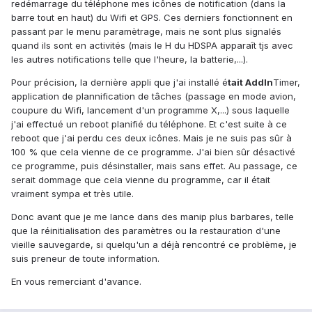
redémarrage du téléphone mes icônes de notification (dans la
barre tout en haut) du Wifi et GPS. Ces derniers fonctionnent en
passant par le menu paramètrage, mais ne sont plus signalés
quand ils sont en activités (mais le H du HDSPA apparaît tjs avec
les autres notifications telle que l'heure, la batterie,...).
Pour précision, la dernière appli que j'ai installé é
tait AddIn
Timer,
application de plannification de tâches (passage en mode avion,
coupure du Wifi, lancement d'un programme X,...) sous laquelle
j'ai effectué un reboot planifié du téléphone. Et c'est suite à ce
reboot que j'ai perdu ces deux icônes. Mais je ne suis pas sûr à
100 % que cela vienne de ce programme. J'ai bien sûr désactivé
ce programme, puis désinstaller, mais sans effet. Au passage, ce
serait dommage que cela vienne du programme, car il était
vraiment sympa et très utile.
Donc avant que je me lance dans des manip plus barbares, telle
que la réinitialisation des paramètres ou la restauration d'une
vieille sauvegarde, si quelqu'un a déjà rencontré ce problème, je
suis preneur de toute information.
En vous remerciant d'avance.