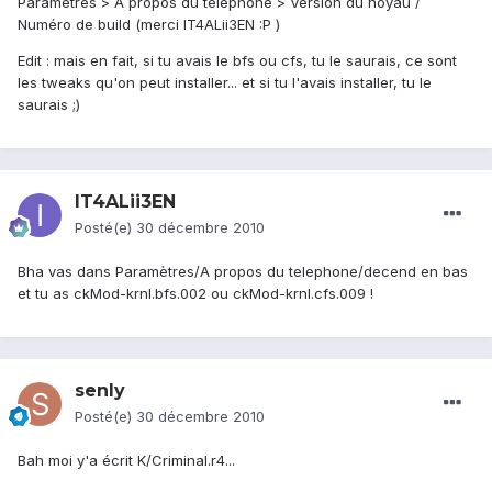
Paramètres > A propos du téléphone > Version du noyau /
Numéro de build (merci IT4ALii3EN :P )
Edit : mais en fait, si tu avais le bfs ou cfs, tu le saurais, ce sont
les tweaks qu'on peut installer... et si tu l'avais installer, tu le
saurais ;)
IT4ALii3EN
Posté(e)
30 décembre 2010
Bha vas dans Paramètres/A propos du telephone/decend en bas
et tu as ckMod-krnl.bfs.002 ou ckMod-krnl.cfs.009 !
senly
Posté(e)
30 décembre 2010
Bah moi y'a écrit K/Criminal.r4...