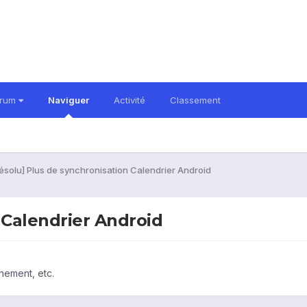
orum
Naviguer
Activité
Classement
ésolu] Plus de synchronisation Calendrier Android
 Calendrier Android
nement, etc.