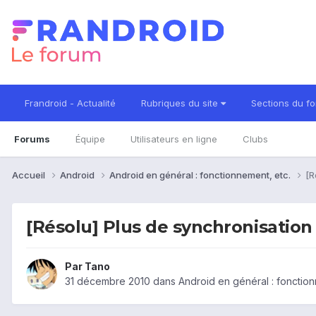
Frandroid - Actualité
Rubriques du site
Sections du f
Forums
Équipe
Utilisateurs en ligne
Clubs
Accueil
Android
Android en général : fonctionnement, etc.
[R
[Résolu] Plus de synchronisation
Par
Tano
31 décembre 2010
dans
Android en général : fonction