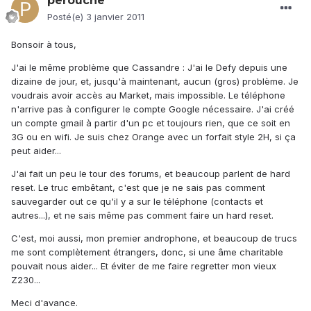
perouche
Posté(e)
3 janvier 2011
Bonsoir à tous,
J'ai le même problème que Cassandre : J'ai le Defy depuis une
dizaine de jour, et, jusqu'à maintenant, aucun (gros) problème. Je
voudrais avoir accès au Market, mais impossible. Le téléphone
n'arrive pas à configurer le compte Google nécessaire. J'ai créé
un compte gmail à partir d'un pc et toujours rien, que ce soit en
3G ou en wifi. Je suis chez Orange avec un forfait style 2H, si ça
peut aider...
J'ai fait un peu le tour des forums, et beaucoup parlent de hard
reset. Le truc embêtant, c'est que je ne sais pas comment
sauvegarder out ce qu'il y a sur le téléphone (contacts et
autres...), et ne sais même pas comment faire un hard reset.
C'est, moi aussi, mon premier androphone, et beaucoup de trucs
me sont complètement étrangers, donc, si une âme charitable
pouvait nous aider... Et éviter de me faire regretter mon vieux
Z230...
Meci d'avance.