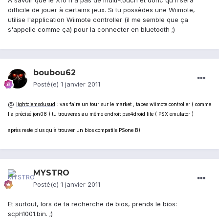
À savoir que le X10 n'a pas de multi-touch et donc qu'il sera
difficile de jouer à certains jeux. Si tu possèdes une Wiimote,
utilise l'application Wiimote controller (il me semble que ça
s'appelle comme ça) pour la connecter en bluetooth ;)
boubou62
Posté(e)
1 janvier 2011
@
lightclemsdusud
: vas faire un tour sur le market , tapes wiimote controller ( comme
l'a précisé jon08 ) tu trouveras au même endroit psx4droid lite ( PSX emulator )
après reste plus qu'à trouver un bios compatile PSone B)
MYSTRO
Posté(e)
1 janvier 2011
Et surtout, lors de ta recherche de bios, prends le bios:
scph1001.bin. ;)