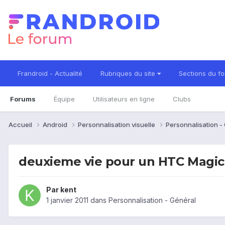
Frandroid - Actualité
Rubriques du site
Sections du f
Forums
Équipe
Utilisateurs en ligne
Clubs
Accueil
Android
Personnalisation visuelle
Personnalisation -
deuxieme vie pour un HTC Magic 
Par
kent
1 janvier 2011
dans
Personnalisation - Général