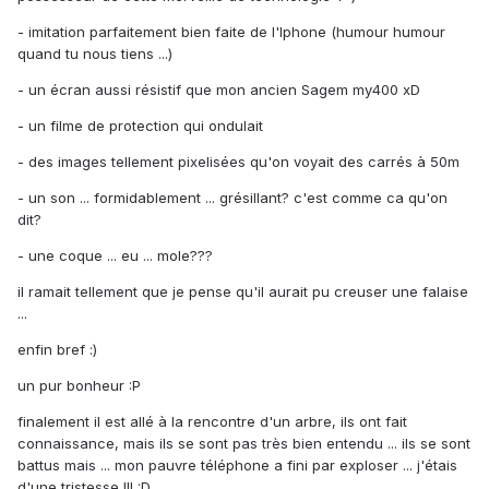
- imitation parfaitement bien faite de l'Iphone (humour humour
quand tu nous tiens ...)
- un écran aussi résistif que mon ancien Sagem my400 xD
- un filme de protection qui ondulait
- des images tellement pixelisées qu'on voyait des carrés à 50m
- un son ... formidablement ... grésillant? c'est comme ca qu'on
dit?
- une coque ... eu ... mole???
il ramait tellement que je pense qu'il aurait pu creuser une falaise
...
enfin bref :)
un pur bonheur :P
finalement il est allé à la rencontre d'un arbre, ils ont fait
connaissance, mais ils se sont pas très bien entendu ... ils se sont
battus mais ... mon pauvre téléphone a fini par exploser ... j'étais
d'une tristesse !!! :D