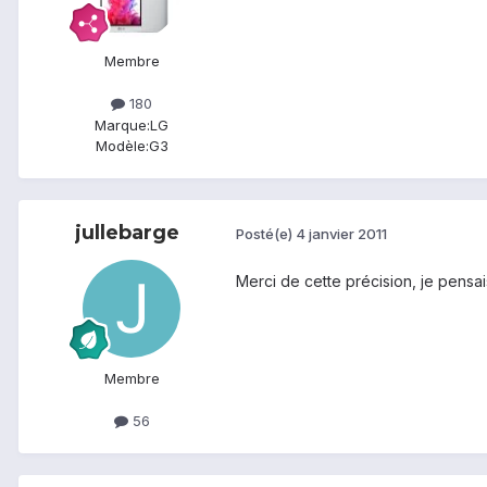
Membre
180
Marque:
LG
Modèle:
G3
jullebarge
Posté(e)
4 janvier 2011
Merci de cette précision, je pensais
Membre
56