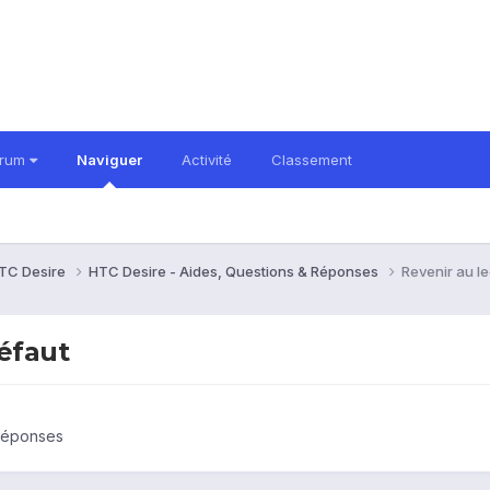
orum
Naviguer
Activité
Classement
TC Desire
HTC Desire - Aides, Questions & Réponses
Revenir au l
éfaut
 Réponses