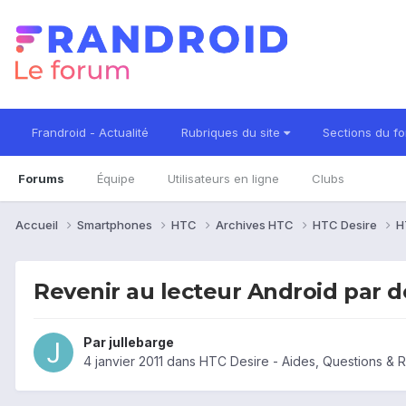
Frandroid - Actualité
Rubriques du site
Sections du f
Forums
Équipe
Utilisateurs en ligne
Clubs
Accueil
Smartphones
HTC
Archives HTC
HTC Desire
H
Revenir au lecteur Android par d
Par
jullebarge
4 janvier 2011
dans
HTC Desire - Aides, Questions &