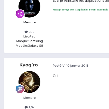
Et si je reinstalle les applications 
Message envoyé avec l'application Forum FrAndroid
Membre
332
Lieu
Pau
Marque:
Samsung
Modèle:
Galaxy S8
Kyogiro
Posté(e)
10 janvier 2011
Oui.
Membre
1,6k