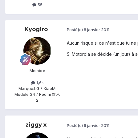
55
Kyogiro
Posté(e)
8 janvier 2011
Aucun risque si ce n'est que tu ne 
Si Motorola se décide (un jour) à so
Membre
1,6k
Marque:
LG / XiaoMi
Modèle:
G4 / Redmi 红米
2
ziggy x
Posté(e)
9 janvier 2011