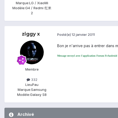
Marque:
LG / XiaoMi
Modèle:
G4 / Redmi 红米
2
ziggy x
Posté(e)
12 janvier 2011
Bon je n'arrive pas à entrer dans m
Message envoyé avec l'application Forum FrAndroid
Membre
332
Lieu
Pau
Marque:
Samsung
Modèle:
Galaxy S8
Archivé