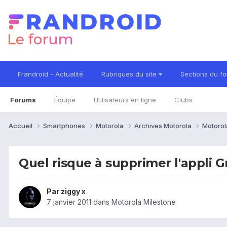
Frandroid - Actualité
Rubriques du site
Sections du f
Forums
Équipe
Utilisateurs en ligne
Clubs
Accueil
Smartphones
Motorola
Archives Motorola
Motorol
Quel risque à supprimer l'appli Gm
Par
ziggy x
7 janvier 2011
dans
Motorola Milestone