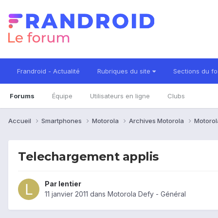
Frandroid - Actualité
Rubriques du site
Sections du f
Forums
Équipe
Utilisateurs en ligne
Clubs
Accueil
Smartphones
Motorola
Archives Motorola
Motorol
Telechargement applis
Par
lentier
11 janvier 2011
dans
Motorola Defy - Général