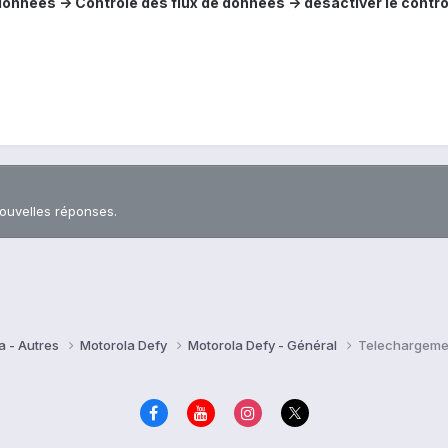
nnées -> Contrôle des flux de données -> désactiver le contrôl
nouvelles réponses.
a - Autres
Motorola Defy
Motorola Defy - Général
Telechargemen