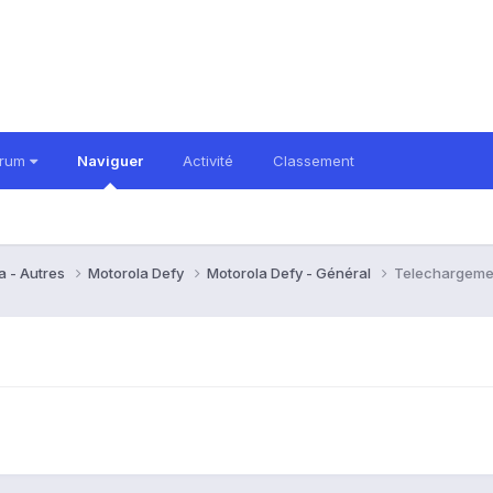
orum
Naviguer
Activité
Classement
a - Autres
Motorola Defy
Motorola Defy - Général
Telechargemen