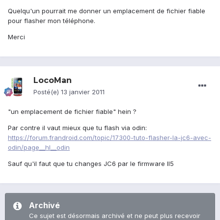
Quelqu'un pourrait me donner un emplacement de fichier fiable
pour flasher mon téléphone.
Merci
LocoMan
Posté(e)
13 janvier 2011
"un emplacement de fichier fiable" hein ?
Par contre il vaut mieux que tu flash via odin:
https://forum.frandroid.com/topic/17300-tuto-flasher-la-jc6-avec-
odin/page__hl__odin
Sauf qu'il faut que tu changes JC6 par le firmware II5
Archivé
Ce sujet est désormais archivé et ne peut plus recevoir