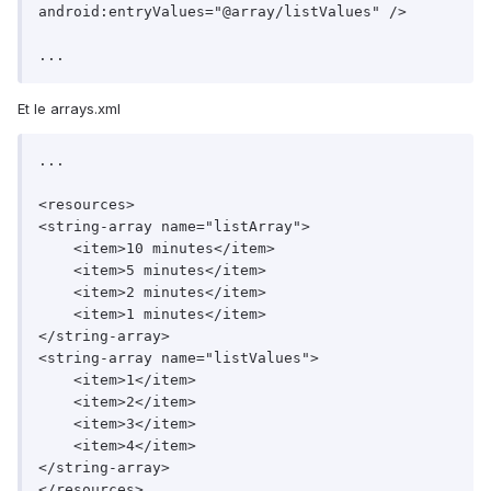
android:entryValues="@array/listValues" />

...
Et le arrays.xml
...

<resources>

<string-array name="listArray">

    <item>10 minutes</item>

    <item>5 minutes</item>

    <item>2 minutes</item>

    <item>1 minutes</item>

</string-array>

<string-array name="listValues">

    <item>1</item>

    <item>2</item>

    <item>3</item>

    <item>4</item>

</string-array>
