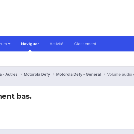
orum
Naviguer
Activité
Classement
a - Autres
Motorola Defy
Motorola Defy - Général
Volume audio 
ent bas.