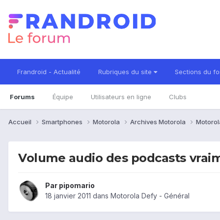
Frandroid - Actualité
Rubriques du site
Sections du f
Forums
Équipe
Utilisateurs en ligne
Clubs
Accueil
Smartphones
Motorola
Archives Motorola
Motorol
Volume audio des podcasts vraim
Par
pipomario
18 janvier 2011
dans
Motorola Defy - Général