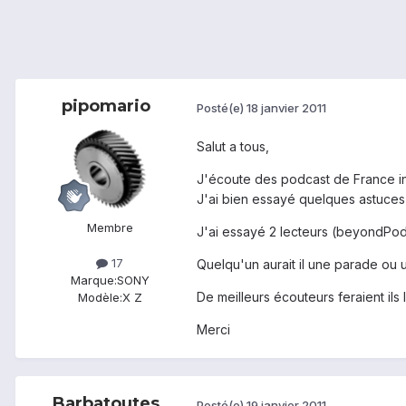
pipomario
Posté(e)
18 janvier 2011
Salut a tous,
J'écoute des podcast de France int
J'ai bien essayé quelques astuces m
Membre
J'ai essayé 2 lecteurs (beyondPod 
17
Quelqu'un aurait il une parade ou 
Marque:
SONY
De meilleurs écouteurs feraient ils l
Modèle:
X Z
Merci
Barbatoutes
Posté(e)
19 janvier 2011