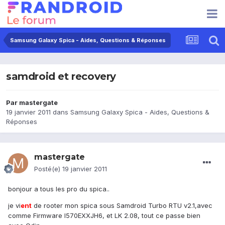
Samsung Galaxy Spica - Aides, Questions & Réponses
samdroid et recovery
Par
mastergate
19 janvier 2011
dans
Samsung Galaxy Spica - Aides, Questions &
Réponses
mastergate
Posté(e)
19 janvier 2011
bonjour a tous les pro du spica..
je vi
ent
de rooter mon spica sous Samdroid Turbo RTU v2.1,avec
comme Firmware I570EXXJH6, et LK 2.08, tout ce passe bien