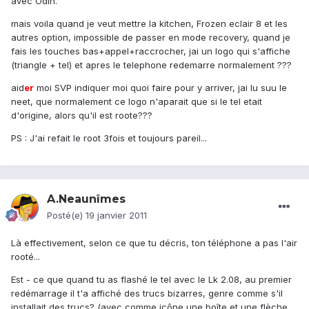
avec Odin.
mais voila quand je veut mettre la kitchen, Frozen eclair 8 et les
autres option, impossible de passer en mode recovery, quand je
fais les touches bas+appel+raccrocher, jai un logo qui s'affiche
(triangle + tel) et apres le telephone redemarre normalement ???
aid
er
moi SVP indiquer moi quoi faire pour y arriver, jai lu suu le
neet, que normalement ce logo n'aparait que si le tel etait
d'origine, alors qu'il est roote???
PS : J'ai refait le root 3fois et toujours pareil...
A.Neaunîmes
Posté(e)
19 janvier 2011
Là effectivement, selon ce que tu décris, ton téléphone a pas l'air
rooté...
Est - ce que quand tu as flashé le tel avec le Lk 2.08, au premier
redémarrage il t'a affiché des trucs bizarres, genre comme s'il
installait des trucs? (avec comme icône une boîte et une flèche