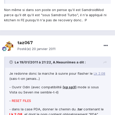
Non même si dans son poste on pense qu'il est SamdroidMod
parce qu'il dit qu'il est "sous Samdroid Turbo", il n'a appliqué ni
kitchen ni FE puisqu'il n'a pas de recovery donc.. :P
taz067
Posté(e)
20 janvier 2011
Le 19/01/2011 à 21:22, A.Neaunîmes a dit :
Je redonne donc la marche à suivre pour flasher le
Lk 2.08
(sais-t-on jamais...)
- Ouvrir Odin (avec compatibilité
(xp sp3)
mode si sous
Vista ou Seven me semble-t-il)
-
RESET FILES
- dans la case PDA, donner le chemin du
.tar
contenant le
Lk 2.08
, et dont le nom contient obligatoirement "PDA"