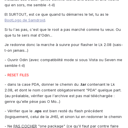
qui en sors, me semble -t-il)
Et SURTOUT, est ce que quand tu démarres le tel, tu as le
BootLogo de Samdroid
.
Si tu l'as pas, c'est que le root a pas marché comme tu veux. Ou
que tu te sers mal d'Odin...
Je redonne donc la marche à suivre pour flasher le Lk 2.08 (sais-
t-on jamais...)
- Ouvrir Odin (avec compatibilité mode si sous Vista ou Seven me
semble-t-il)
-
RESET FILES
- dans la case PDA, donner le chemin du
.tar
contenant le Lk
2.08, et dont le nom contient obligatoirement "PDA" quelque part.
(au préalable, vérifier que l'archive est pas mal téléchargée :
genre qu'elle pèse pas O Mo...)
- Vérifier que le
.ops
est bien resté du flash précédent
(logiquement, celui de la JH6), et sinon lui en redonner le chemin
- Ne
PAS COCHER
"one package" (ce qu'il faut par contre faire