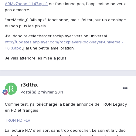
ARMv7neon-1.1.47.apk"
ne fonctionne pas, l'application ne veux
pas demarre.
"arcMedia_0.34b.apk" fonctionne, mais j'ai toujour un decalage
du son plus les pixels....
J'ai donc re-telecharger rockplayer version universal
http://updates.anplayer.com/rockplayer/RockPlayer-universal-
1.6.3.apk
,j'ai une petite amelioration....
Je vais attendre les mise a jours.
r3dthx
Posté(e)
2 février 2011
Comme test, j'ai téléchargé la bande annonce de TRON Legacy
en HD et français :
TRON HD FLV
La lecture FLV s'en sort sans trop décrocher. Le son et la vidéo