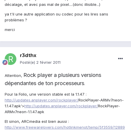
décalage, et avec pas mal de pixel....(donc illisible...)
ya t'il une autre application ou codec pour les lires sans
problèmes ?
merci
r3dthx
Posté(e)
2 février 2011
Rock player a plusieurs versions
Attention,
dépendantes de ton processeurs
.
Pour la Folio, une version stable est la 1.1.47 :
http://updates.anplayer.com/rockplayer/
RockPlayer-ARMv7neon-
1.1.47.apk'>
http://updates.anplayer.com/rockplayer/
RockPlayer-
ARMv7neon-1.1.47.apk
Et sinon, ARCmedia est bien aussi :
http://www.freewarelovers.com/hotlinkmenot/temp/5f3559/12889