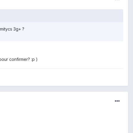
imitycs 3g+ ?
pour confirmer? :p )