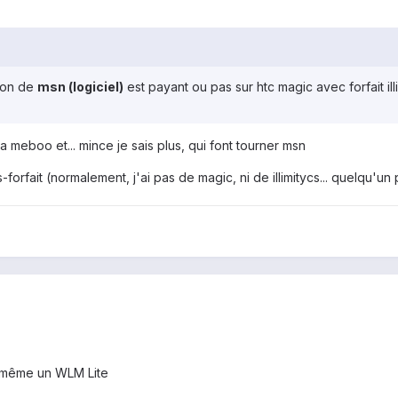
tion de
msn (logiciel)
est payant ou pas sur htc magic avec forfait ill
u a meboo et... mince je sais plus, qui font tourner msn
orfait (normalement, j'ai pas de magic, ni de illimitycs... quelqu'un 
n même un WLM Lite