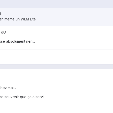
)
u'en même un WLM Lite
r oO
asse absolument rien...
chez moi...
me souvenir que ça a servi.