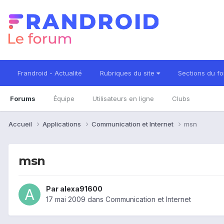
Frandroid - Actualité
Rubriques du site
Sections du f
Forums
Équipe
Utilisateurs en ligne
Clubs
Accueil
Applications
Communication et Internet
msn
msn
Par
alexa91600
17 mai 2009
dans
Communication et Internet