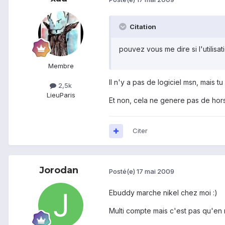
Citation
pouvez vous me dire si l'utilisa
Membre
Il n'y a pas de logiciel msn, mais t
2,5k
Lieu
Paris
Et non, cela ne genere pas de hors-f
Citer
Jorodan
Posté(e)
17 mai 2009
Ebuddy marche nikel chez moi :)
Multi compte mais c'est pas qu'e