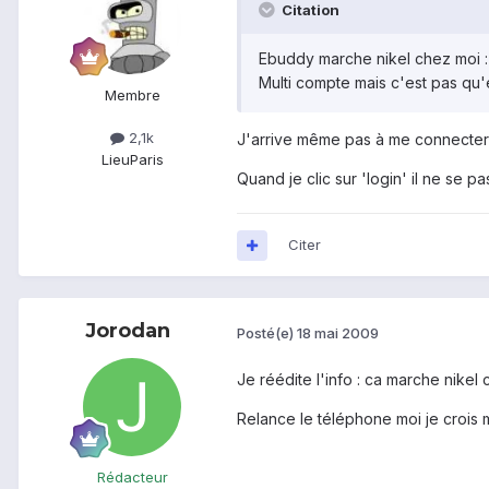
Citation
Ebuddy marche nikel chez moi :
Multi compte mais c'est pas q
Membre
2,1k
J'arrive même pas à me connecte
Lieu
Paris
Quand je clic sur 'login' il ne se p
Citer
Jorodan
Posté(e)
18 mai 2009
Je réédite l'info : ca marche nikel 
Relance le téléphone moi je crois 
Rédacteur