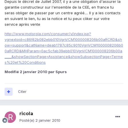
Depuis le décret de Juillet 2007, il y a une obligation d'assurer la
garantie constructeur sur l'ensemble de la CEE, en france tu
seras obliger de passer par un centre agréé.... Il y a les contacts
en suivant le lien, tu as la notice et tu peux cliker sur votre
service après vente
http://www.motorola.com/consumer/v/index.jsp?
vgnextoid=c86f42b082ebb010VgnVCM1000008206b00aRCRD&sh
ow=support&catName=deab1787c85c9010VgnVCM1000008206b0
0aRCRD&MHParam=0ac5cfab39ebb010VgnVCM1000008206b00a
____&showSectionPage=Assistance&showSubsectionPage=Terme
s%20et%20Conditions
Modifié
2 janvier 2010
par Spurs
Citer
ricola
Posté(e)
2 janvier 2010