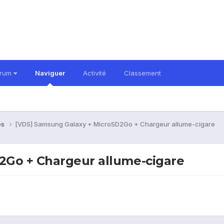
orum
Naviguer
Activité
Classement
es
[VDS] Samsung Galaxy + MicroSD2Go + Chargeur allume-cigare
2Go + Chargeur allume-cigare