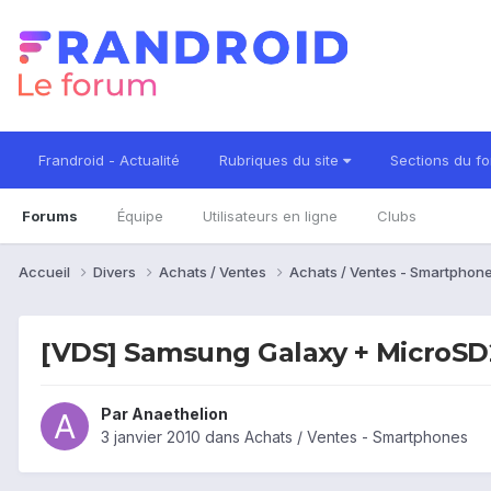
Frandroid - Actualité
Rubriques du site
Sections du f
Forums
Équipe
Utilisateurs en ligne
Clubs
Accueil
Divers
Achats / Ventes
Achats / Ventes - Smartphon
[VDS] Samsung Galaxy + MicroSD
Par
Anaethelion
3 janvier 2010
dans
Achats / Ventes - Smartphones