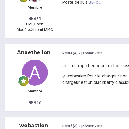
Posté depuis
BBFoC
Membre
675
Lieu
Caen
Modèle:
Xiaomi MI4C
Anaethelion
Posté(e)
7 janvier 2010
Je suis trop cher pour lui et pas asse
@webastien Pour le chargeur non dé
chargeur est un blackberry classiqu
Membre
648
webastien
Posté(e)
7 janvier 2010