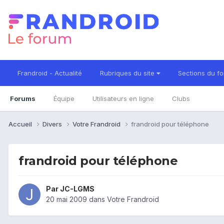
Frandroid - Actualité
Rubriques du site
Sections du f
Forums
Équipe
Utilisateurs en ligne
Clubs
Accueil
Divers
Votre Frandroid
frandroid pour téléphone
frandroid pour téléphone
Par
JC-LGMS
20 mai 2009
dans
Votre Frandroid