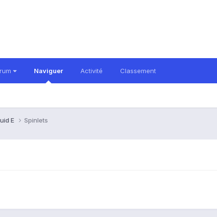
orum
Naviguer
Activité
Classement
quid E
Spinlets