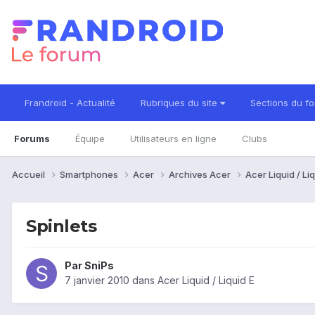
Frandroid - Actualité
Rubriques du site
Sections du f
Forums
Équipe
Utilisateurs en ligne
Clubs
Accueil
Smartphones
Acer
Archives Acer
Acer Liquid / Li
Spinlets
Par
SniPs
7 janvier 2010
dans
Acer Liquid / Liquid E