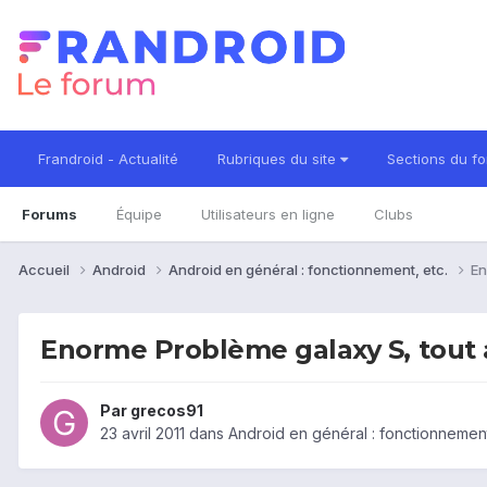
Frandroid - Actualité
Rubriques du site
Sections du f
Forums
Équipe
Utilisateurs en ligne
Clubs
Accueil
Android
Android en général : fonctionnement, etc.
En
Enorme Problème galaxy S, tout 
Par
grecos91
23 avril 2011
dans
Android en général : fonctionnement