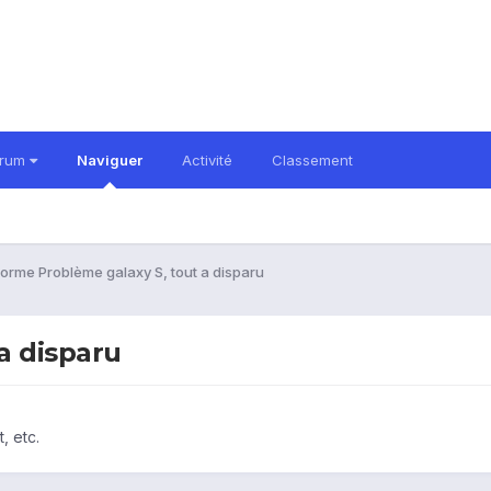
orum
Naviguer
Activité
Classement
orme Problème galaxy S, tout a disparu
a disparu
, etc.